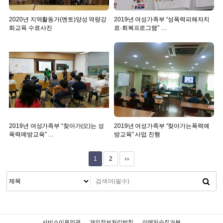
2020년 지역활동가(멘토)양성 역량강
2019년 여성가족부 “성폭력피해자치
화교육 수료사진
료·회복프로그램” …
2019년 여성가족부 “찾아가(오)는 성
2019년 여성가족부 “찾아가는폭력예
폭력예방교육” …
방교육” 사업 진행
1
2
서비스이용약관
개인정보처리방침
이메일수집거부