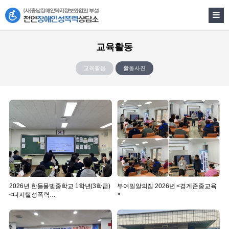
교육활동
교육활동
활동사진
2026년 한들물빛중학교 1학년(3학급)
부여밀알의집 2026년 <경계존중교육
>
<디지털성폭력…