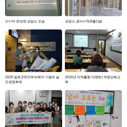
드디어 완성된 상담소 모습
상담소 공사시작(9월1일)
2020 일본군위안부피해자 기림의 날
2020년 지역활동가(멘토) 역량강화교
인권영화제
육