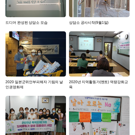
드디어 완성된 상담소 모습
상담소 공사시작(9월1일)
2020 일본군위안부피해자 기림의 날
2020년 지역활동가(멘토) 역량강화교
인권영화제
육