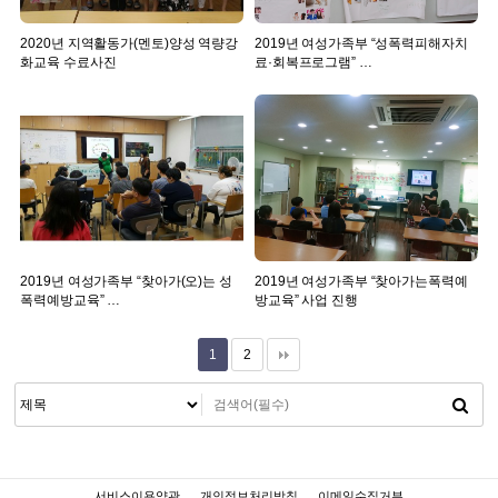
2020년 지역활동가(멘토)양성 역량강
2019년 여성가족부 “성폭력피해자치
화교육 수료사진
료·회복프로그램” …
2019년 여성가족부 “찾아가(오)는 성
2019년 여성가족부 “찾아가는폭력예
폭력예방교육” …
방교육” 사업 진행
1
2
서비스이용약관
개인정보처리방침
이메일수집거부