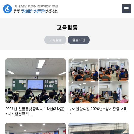
교육활동
교육활동
활동사진
2026년 한들물빛중학교 1학년(3학급)
부여밀알의집 2026년 <경계존중교육
>
<디지털성폭력…